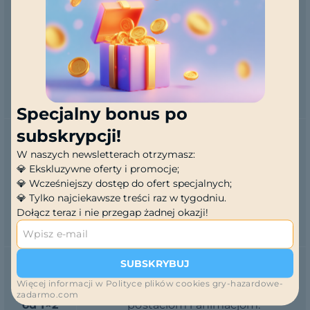
Różnorodne opcje zakładów, w tym
Evoplay
zakłady gracza/bankiera i zakłady
remisowe.
Zakresy zakładów odpowiednie
zarówno do high rollerów jak i
początkujących graczy.
Specjalny bonus po
subskrypcji!
Mini
Szybka baccarat game z szeroką
W naszych newsletterach otrzymasz:
Baccarat
gamą opcji zakładów.
💎 Ekskluzywne oferty i promocje;
od Play’n
Szybkie i łatwe do zrozumienia
💎 Wcześniejszy dostęp do ofert specjalnych;
Go
💎 Tylko najciekawsze treści raz w tygodniu.
zasady.
Dołącz teraz i nie przegap żadnej okazji!
Niesamowita grafika.
SUBSKRYBUJ
3D
Innowacyjna grafika 3D, która
Więcej informacji w Polityce plików cookies gry-hazardowe-
Baccarat
ożywia akcję dzięki realistycznym
zadarmo.com
od 1×2
postaciom i animacjom.