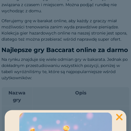
związana z czasem i miejscem. Można podjąć rundkę nie
wychodząc z domu.
Oferujemy grę w barakat online, aby każdy z graczy miał
możliwości trenowania zanim wyda prawdziwe pieniądze.
Kolekcja gier hazardowych online na naszej stronie jest spora,
dlatego też można przebierać wśród naprawdę super ofert.
Najlepsze gry Baccarat online za darmo
Na rynku znajduje się wiele odmian gry w bakarata. Jednak po
dokładnym przestudiowaniu wszystkich pozycji, poniżej w
tabeli wyróżniliśmy te, które są najpopularniejsze wśród
użytkowników:
Nazwa
Opis
gry
Gra
Przyjazny dla gracza interfejs z
Bakarat
łatwymi do zrozumienia zasadami.
od