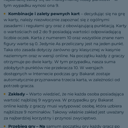
tym wypadku wynosi ona 9.
Kombinacje i zalety pewnych kart
– decydując się na grę
w karty, należy niezwłocznie zapoznać się z ogólnymi
zasadami i regułami gry oraz z obowiązującą punktacją. Karty
o wartościach od 2 do 9 posiadają wartości odpowiadającą
liczbie oczek. Karta z numerem 10 oraz wszystkie znane nam
figury warte są 0. Jedynie As przeliczany jest na jeden punkt.
Taka oto zasada dotyczy zarówno gry klasycznej w kasynie
naziemnym oraz w wersji online. Na początku każdy z graczy
otrzymuje po dwie karty. W tym przypadku, nasza suma
zdobytych punktów nie przekracza 10. W wersjach
dostępnych w Internecie podczas gry Bakarat zostaje
automatycznie przyznawana trzecia karta, w zależności od
potrzeb gracza.
Zakłady –
Warto wiedzieć, że nie każda osoba posiadająca
wartość najbliżej 9 wygrywa. W przypadku gry Bakarat
online każdy z graczy musi wytypować osobę, która uzbiera
najbliższe 9 nominałów. Takowy właśnie zakład jest uważany
za najbardziej korzystny i przynosi zwycięstwo.
Przebieg gry – Na
samym początku gry każdy gracz po