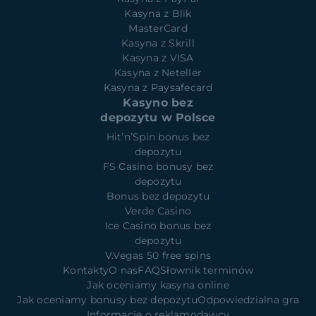
Kasyna z Blik
MasterCard
Kasyna z Skrill
Kasyna z VISA
Kasyna z Neteller
Kasyna z Paysafecard
Kasyno bez
depozytu w Polsce
Hit’n’Spin bonus bez
depozytu
FS Сasino bonusy bez
depozytu
Bonus bez depozytu
Verde Casino
Ice Casino bonus bez
depozytu
V.Vegas 50 free spins
Kontakty
O nas
FAQ
Słownik terminów
Jak oceniamy kasyna online
Jak oceniamy bonusy bez depozytu
Odpowiedzialna gra
Informacje o reklamodawcy