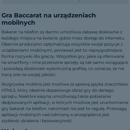
Gra Baccarat na urządzeniach
mobilnych
Bakarat na telefon za darmo umożliwia zabawę dosłownie z
każdego miejsca na świecie, gdzie masz dostęp do Internetu.
Obecnie producenci optymalizują wszystkie swoje pozycje z
urządzeniami mobilnymi, ponieważ jest to najwygodniejsza
forma rozrywki dla graczy. Wszystkie gry, jakie są oferowane
na smartfony i inne przenośne sprzęty są tak samo wciągające
i posiadają doskonale wykończoną grafikę, co oznacza, że nie
tracą one na swojej jakości.
Rozgrywka mobilna jest możliwa za sprawą języka znaczników
HTML5, który idealnie dopasowuje obraz gry do danego
sprzętu. Niektóre kasyna umożliwiają także pobieranie
dedykowanych aplikacji, w których możliwe jest uruchomienie
gry bakarat na telefon, natomiast nie jest to regułą. Przewagą
aplikacji mobilnych nad odmianą w przeglądarce jest
szybkość działania i bezawaryjność.