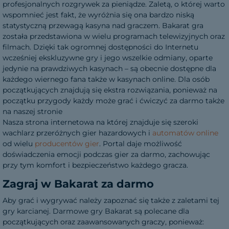
profesjonalnych rozgrywek za pieniądze. Zaletą, o której warto
wspomnieć jest fakt, że wyróżnia się ona bardzo niską
statystyczną przewagą kasyna nad graczem. Bakarat gra
została przedstawiona w wielu programach telewizyjnych oraz
filmach. Dzięki tak ogromnej dostępności do Internetu
wcześniej ekskluzywne gry i jego wszelkie odmiany, oparte
jedynie na prawdziwych kasynach – są obecnie dostępne dla
każdego wiernego fana także w kasynach online. Dla osób
początkujących znajdują się ekstra rozwiązania, ponieważ na
początku przygody każdy może grać i ćwiczyć za darmo także
na naszej stronie
Nasza strona internetowa na której znajduje się szeroki
wachlarz przeróżnych gier hazardowych i
automatów online
od wielu
producentów gier
. Portal daje możliwość
doświadczenia emocji podczas gier za darmo, zachowując
przy tym komfort i bezpieczeństwo każdego gracza.
Zagraj w Bakarat za darmo
Aby grać i wygrywać należy zapoznać się także z zaletami tej
gry karcianej. Darmowe gry Bakarat są polecane dla
początkujących oraz zaawansowanych graczy, ponieważ: