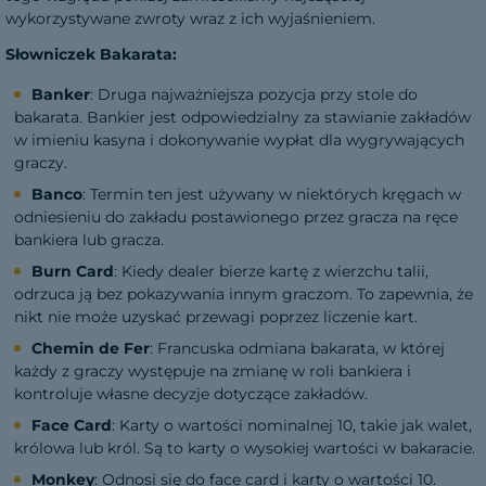
wykorzystywane zwroty wraz z ich wyjaśnieniem.
Słowniczek Bakarata:
Banker
: Druga najważniejsza pozycja przy stole do
bakarata. Bankier jest odpowiedzialny za stawianie zakładów
w imieniu kasyna i dokonywanie wypłat dla wygrywających
graczy.
Banco
: Termin ten jest używany w niektórych kręgach w
odniesieniu do zakładu postawionego przez gracza na ręce
bankiera lub gracza.
Burn Card
: Kiedy dealer bierze kartę z wierzchu talii,
odrzuca ją bez pokazywania innym graczom. To zapewnia, że
nikt nie może uzyskać przewagi poprzez liczenie kart.
Chemin de Fer
: Francuska odmiana bakarata, w której
każdy z graczy występuje na zmianę w roli bankiera i
kontroluje własne decyzje dotyczące zakładów.
Face Card
: Karty o wartości nominalnej 10, takie jak walet,
królowa lub król. Są to karty o wysokiej wartości w bakaracie.
Monkey
: Odnosi się do face card i karty o wartości 10.