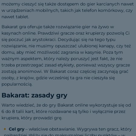
możemy cieszyć się także dostępem do gier karcianych nawet
w urządzeniach mobilnych, takich jak telefon komórkowy, czy
nawet tablet.
Bakarat gra oferuje także rozwiązanie gier na żywo w
kasynach online. Prawdziwi gracze oraz krupierzy pozwolą Ci
się poczuć jak arystokraci. Decydując się na tego typu
rozwiązanie, nie musimy opuszczać ulubionej kanapy, czy też
domu, aby mieć możliwość zagrania w kasynie. Poza tym
ważnym aspektem, który należy poruszyć jest fakt, że nie
trzeba przestrzegać zasad etykiety, ponieważ wszyscy gracze
zostają anonimowi. W Bakarat coraz częściej zaczynają grać
osoby, z krajów, gdzie wcześniej ta gra nie cieszyła się
popularnością.
Bakarat: zasady gry
Warto wiedzieć, że do gry Bakarat online wykorzystuje się od
6 do 8 talii kart, które rozdawane są tylko i wyłącznie przez
krupiera, który prowadzi grę.
Cel gry
– właściwe obstawianie. Wygrywa ten gracz, który
najbardziej zbliży się do maksymalnej liczby punktów – w