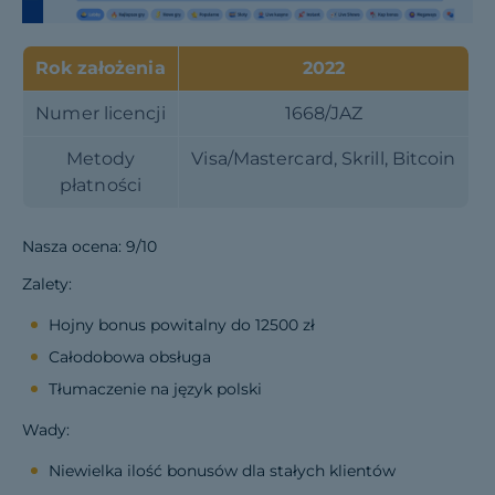
Rok założenia
2022
Numer licencji
1668/JAZ
Metody
Visa/Mastercard, Skrill, Bitcoin
płatności
Nasza ocena: 9/10
Zalety:
Hojny bonus powitalny do 12500 zł
Całodobowa obsługa
Tłumaczenie na język polski
Wady:
Niewielka ilość bonusów dla stałych klientów