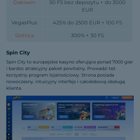
Gratowin
50 FS bez depozytu + do 3000
EUR
VegasPlus
425% do 2500 EUR + 100 FS
Slottica
300% + 30 FS
Spin City
Spin City to europejskie kasyno oferujące ponad 7000 gier
i bardzo atrakcyjny pakiet powitalny. Prowadzi też
korzystny program lojalnościowy. Strona posiada
nowoczesny, intuicyjny interfejs i całodobową obsługę
klienta.