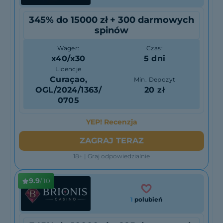
345% do 15000 zł + 300 darmowych
spinów
Wager:
Czas:
x40/x30
5 dni
Licencje
Curaçao,
Min. Depozyt
OGL/2024/1363/
20 zł
0705
YEP! Recenzja
ZAGRAJ TERAZ
18+ | Graj odpowiedzialnie
9.9
/ 10
1
polubień