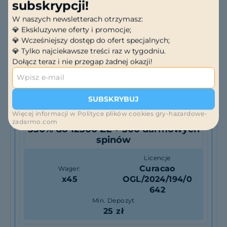
152406037-FI3
subskrypcji!
W naszych newsletterach otrzymasz:
Opabet Recenzja
💎 Ekskluzywne oferty i promocje;
💎 Wcześniejszy dostęp do ofert specjalnych;
ZAGRAJ TERAZ
💎 Tylko najciekawsze treści raz w tygodniu.
18+ | Graj odpowiedzialnie
Dołącz teraz i nie przegap żadnej okazji!
9
/ 10
SUBSKRYBUJ
4
polubień
Więcej informacji w Polityce plików cookies gry-hazardowe-
zadarmo.com
550% do 12500 ZŁ + 500 darmowych
spinów
Licencje
Curacao
Wager:
x45
OGL/2024/194/0
642
Min. Depozyt
25 zł