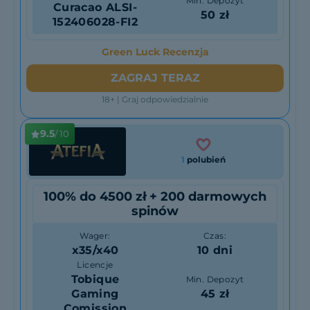
Min. Depozyt
Curacao ALSI-
50 zł
152406028-FI2
Green Luck Recenzja
ZAGRAJ TERAZ
18+ | Graj odpowiedzialnie
9.5
/ 10
1
polubień
100% do 4500 zł + 200 darmowych
spinów
Wager:
Czas:
x35/x40
10 dni
Licencje
Tobique
Min. Depozyt
Gaming
45 zł
Comission