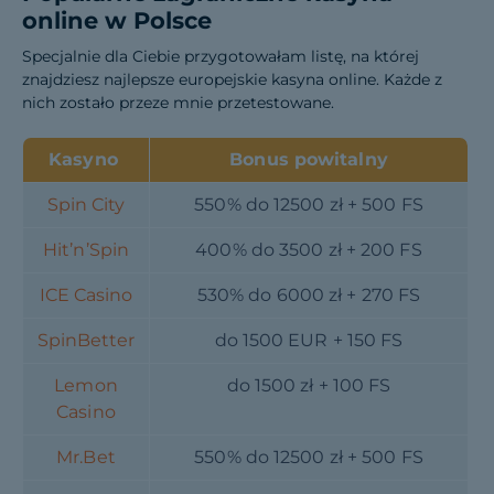
online w Polsce
Specjalnie dla Ciebie przygotowałam listę, na której
znajdziesz najlepsze europejskie kasyna online. Każde z
nich zostało przeze mnie przetestowane.
Kasyno
Bonus powitalny
Spin City
550% do 12500 zł + 500 FS
Hit’n’Spin
400% do 3500 zł + 200 FS
ICE Casino
530% do 6000 zł + 270 FS
SpinBetter
do 1500 EUR + 150 FS
Lemon
do 1500 zł + 100 FS
Casino
Mr.Bet
550% do 12500 zł + 500 FS