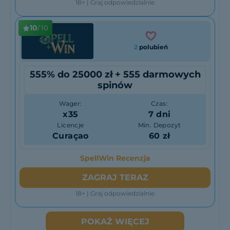
18+ | Graj odpowiedzialnie
10
/ 10
2
polubień
555% do 25000 zł + 555 darmowych
spinów
Wager:
Czas:
x35
7 dni
Licencje
Min. Depozyt
Curaçao
60 zł
SpellWin Recenzja
ZAGRAJ TERAZ
18+ | Graj odpowiedzialnie
POKAŻ WIĘCEJ