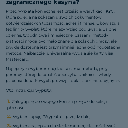
zagranicznego kasyna?
Przed wypłatą konieczne jest przejście weryfikacji KYC,
która polega na pokazaniu swoich dokumentów
potwierdzających tożsamość, adres i finanse. Obowiązują
też limity wypłat, które należy wziąć pod uwagę. Są one
dzienne, tygodniowe i miesięczne. Czasami metody
płatności mogą być mało znane dla polskich graczy, ale
zwykle dostępna jest przynajmniej jedna ogólnodostępna
metoda. Najbardziej uniwersalne wydają się karty Visa i
Mastercard.
Najlepszym wyborem będzie ta sama metoda, przy
pomocy której dokonałeś depozytu. Unikniesz wtedy
płacenia dodatkowych prowizji i opłat administracyjnych.
Oto instrukcja wypłaty:
Zaloguj się do swojego konta i przejdź do sekcji
płatności.
Wybierz opcję “Wypłata” i przejdź dalej.
Wybierz najlepszą dla siebie metodę płatności. Weź