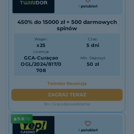
1
polubień
450% do 15000 zł + 500 darmowych
spinów
Wager:
Czas:
x25
5 dni
Licencje
GCA-Curaçao
Min. Depozyt
OGL/2024/817/0
50 zł
708
Twindor Recenzja
ZAGRAJ TERAZ
18+ | Graj odpowiedzialnie
9.8
/ 10
5
polubień