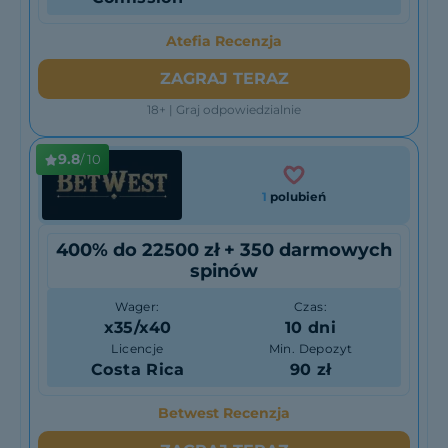
Atefia Recenzja
ZAGRAJ TERAZ
18+ | Graj odpowiedzialnie
9.8
/ 10
1
polubień
400% do 22500 zł + 350 darmowych
spinów
Wager:
Czas:
x35/x40
10 dni
Licencje
Min. Depozyt
Costa Rica
90 zł
Betwest Recenzja