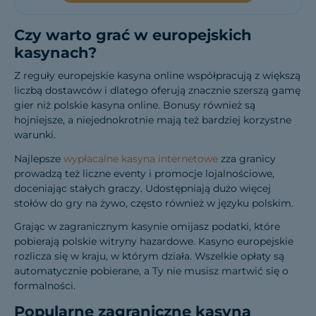
Czy warto grać w europejskich
kasynach?
Z reguły europejskie kasyna online współpracują z większą
liczbą dostawców i dlatego oferują znacznie szerszą gamę
gier niż polskie kasyna online. Bonusy również są
hojniejsze, a niejednokrotnie mają też bardziej korzystne
warunki.
Najlepsze
wypłacalne kasyna internetowe
zza granicy
prowadzą też liczne eventy i promocje lojalnościowe,
doceniając stałych graczy. Udostępniają dużo więcej
stołów do gry na żywo, często również w języku polskim.
Grając w zagranicznym kasynie omijasz podatki, które
pobierają polskie witryny hazardowe. Kasyno europejskie
rozlicza się w kraju, w którym działa. Wszelkie opłaty są
automatycznie pobierane, a Ty nie musisz martwić się o
formalności.
Popularne zagraniczne kasyna