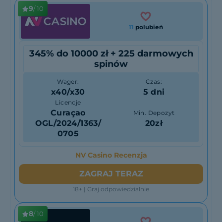
9
/ 10
11
polubień
345% do 10000 zł + 225 darmowych
spinów
Wager:
Czas:
x40/x30
5 dni
Licencje
Curaçao
Min. Depozyt
OGL/2024/1363/
20zł
0705
NV Casino Recenzja
ZAGRAJ TERAZ
18+ | Graj odpowiedzialnie
8
/ 10