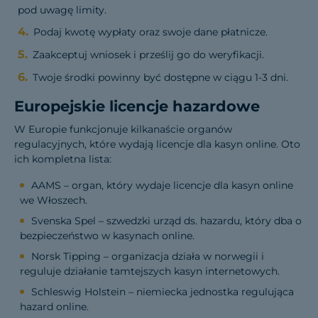
pod uwagę limity.
Podaj kwotę wypłaty oraz swoje dane płatnicze.
Zaakceptuj wniosek i prześlij go do weryfikacji.
Twoje środki powinny być dostępne w ciągu 1-3 dni.
Europejskie licencje hazardowe
W Europie funkcjonuje kilkanaście organów
regulacyjnych, które wydają licencje dla kasyn online. Oto
ich kompletna lista:
AAMS – organ, który wydaje licencje dla kasyn online
we Włoszech.
Svenska Spel – szwedzki urząd ds. hazardu, który dba o
bezpieczeństwo w kasynach online.
Norsk Tipping – organizacja działa w norwegii i
reguluje działanie tamtejszych kasyn internetowych.
Schleswig Holstein – niemiecka jednostka regulująca
hazard online.