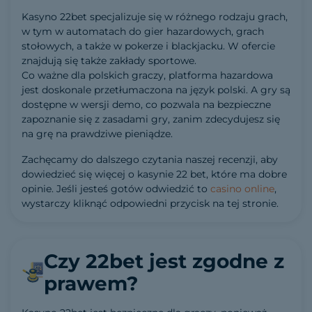
Kasyno 22bet specjalizuje się w różnego rodzaju grach,
w tym w automatach do gier hazardowych, grach
stołowych, a także w pokerze i blackjacku. W ofercie
znajdują się także zakłady sportowe.
Co ważne dla polskich graczy, platforma hazardowa
jest doskonale przetłumaczona na język polski. A gry są
dostępne w wersji demo, co pozwala na bezpieczne
zapoznanie się z zasadami gry, zanim zdecydujesz się
na grę na prawdziwe pieniądze.
Zachęcamy do dalszego czytania naszej recenzji, aby
dowiedzieć się więcej o kasynie 22 bet, które ma dobre
opinie. Jeśli jesteś gotów odwiedzić to
casino online
,
wystarczy kliknąć odpowiedni przycisk na tej stronie.
Czy 22bet jest zgodne z
prawem?