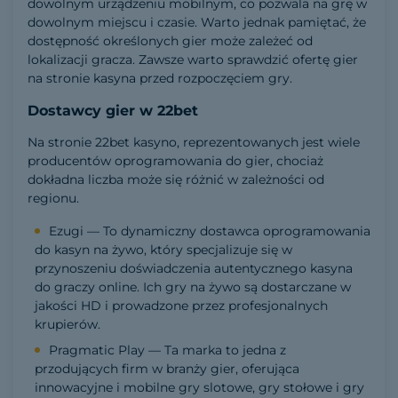
dowolnym urządzeniu mobilnym, co pozwala na grę w
dowolnym miejscu i czasie. Warto jednak pamiętać, że
dostępność określonych gier może zależeć od
lokalizacji gracza. Zawsze warto sprawdzić ofertę gier
na stronie kasyna przed rozpoczęciem gry.
Dostawcy gier w 22bet
Na stronie 22bet kasyno, reprezentowanych jest wiele
producentów oprogramowania do gier, chociaż
dokładna liczba może się różnić w zależności od
regionu.
Ezugi — To dynamiczny dostawca oprogramowania
do kasyn na żywo, który specjalizuje się w
przynoszeniu doświadczenia autentycznego kasyna
do graczy online. Ich gry na żywo są dostarczane w
jakości HD i prowadzone przez profesjonalnych
krupierów.
Pragmatic Play — Ta marka to jedna z
przodujących firm w branży gier, oferująca
innowacyjne i mobilne gry slotowe, gry stołowe i gry