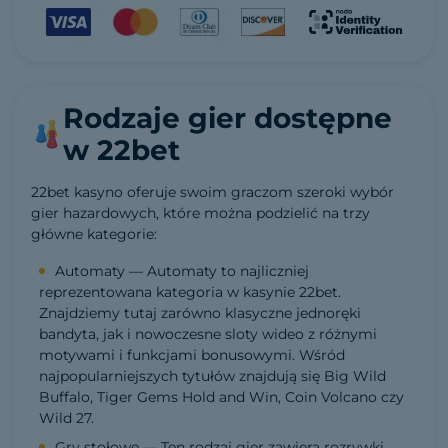
Rodzaje gier dostępne
w 22bet
22bet kasyno oferuje swoim graczom szeroki wybór
gier hazardowych, które można podzielić na trzy
główne kategorie:
Automaty — Automaty to najliczniej
reprezentowana kategoria w kasynie 22bet.
Znajdziemy tutaj zarówno klasyczne jednoręki
bandyta, jak i nowoczesne sloty wideo z różnymi
motywami i funkcjami bonusowymi. Wśród
najpopularniejszych tytułów znajdują się Big Wild
Buffalo, Tiger Gems Hold and Win, Coin Volcano czy
Wild 27.
Gry stołowe — Ten rodzaj gier zawiera rozrywki,