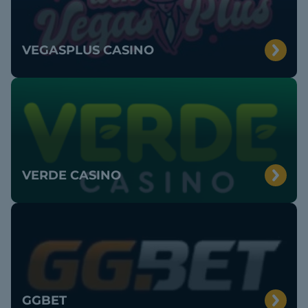
VEGASPLUS CASINO
VERDE CASINO
GGBET