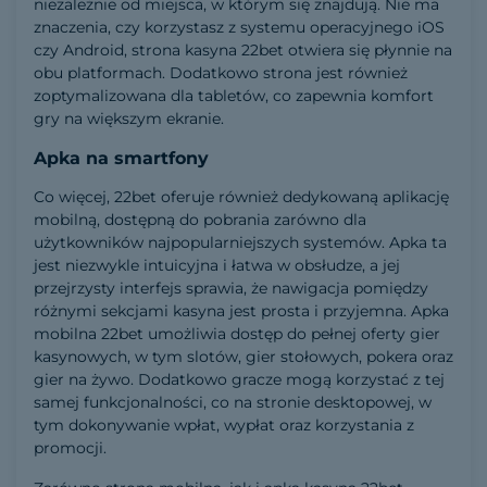
niezależnie od miejsca, w którym się znajdują. Nie ma
znaczenia, czy korzystasz z systemu operacyjnego iOS
czy Android, strona kasyna 22bet otwiera się płynnie na
obu platformach. Dodatkowo strona jest również
zoptymalizowana dla tabletów, co zapewnia komfort
gry na większym ekranie.
Apka na smartfony
Co więcej, 22bet oferuje również dedykowaną aplikację
mobilną, dostępną do pobrania zarówno dla
użytkowników najpopularniejszych systemów. Apka ta
jest niezwykle intuicyjna i łatwa w obsłudze, a jej
przejrzysty interfejs sprawia, że nawigacja pomiędzy
różnymi sekcjami kasyna jest prosta i przyjemna. Apka
mobilna 22bet umożliwia dostęp do pełnej oferty gier
kasynowych, w tym slotów, gier stołowych, pokera oraz
gier na żywo. Dodatkowo gracze mogą korzystać z tej
samej funkcjonalności, co na stronie desktopowej, w
tym dokonywanie wpłat, wypłat oraz korzystania z
promocji.