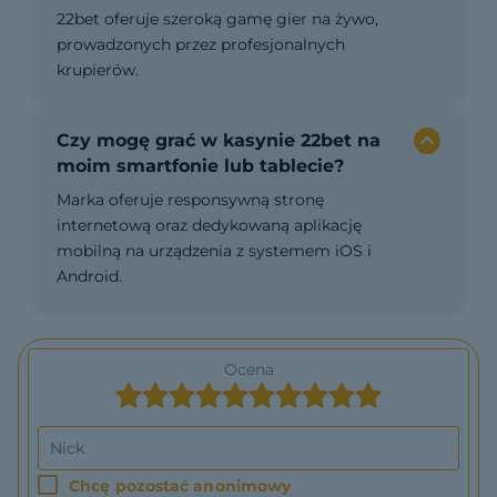
22bet oferuje szeroką gamę gier na żywo,
prowadzonych przez profesjonalnych
krupierów.
Czy mogę grać w kasynie 22bet na
moim smartfonie lub tablecie?
Marka oferuje responsywną stronę
internetową oraz dedykowaną aplikację
mobilną na urządzenia z systemem iOS i
Android.
Ocena
Chcę pozostać anonimowy