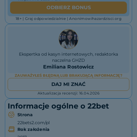
ODBIERZ BONUS
18+ | Graj odpowiedzialnie | Anonimowihazardzisci.org
Ekspertka od kasyn internetowych, redaktorka
naczelna GHZD
Emiliana Rostowicz
ZAUWAŻYŁEŚ BŁĘDNĄ LUB BRAKUJĄCĄ INFORMACJĘ?
DAJ MI ZNAĆ
Aktualizacja recenzji:
16.04.2026
Informacje ogólne o 22bet
Strona
22bets2.com/pl
Rok założenia