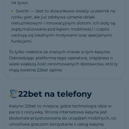
na żywo.
Swintt — Jest to stosunkowo świeży uczestnik na
rynku gier, ale już zdobywa uznanie dzięki
nietuzinkowym i innowacyjnym slotom. Ich sloty są
zoptymalizowane pod kątem mobilności i często
cechują się lokalnymi motywami oraz specjalnymi
funkcjami.
To tylko niektóre ze znanych marek w tym kasynie.
Odwiedzając platformę tego operatora, znajdziesz o
wiele większą ilość renomowanych dostawców, którzy
mają świetne 22bet opinie.
22bet na telefony
Kasyno 22bet to miejsce, gdzie technologia idzie w
parze z rozrywką. Strona internetowa kasyna jest
doskonale przystosowana do urządzeń mobilnych, co
umożliwia graczom korzystanie z usług kasyna,