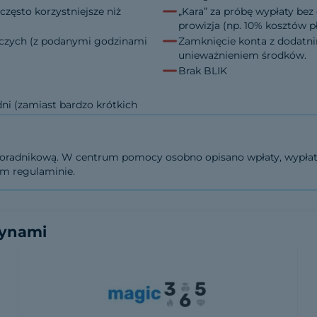
często korzystniejsze niż
„Kara” za próbę wypłaty be
prowizja (np. 10% kosztów pł
boczych (z podanymi godzinami
Zamknięcie konta z dodatn
unieważnieniem środków.
Brak BLIK
i (zamiast bardzo krótkich
adnikową. W centrum pomocy osobno opisano wpłaty, wypłaty, w
im regulaminie.
synami