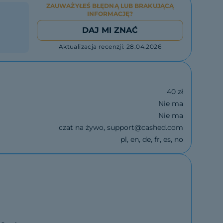
ZAUWAŻYŁEŚ BŁĘDNĄ LUB BRAKUJĄCĄ
INFORMACJĘ?
DAJ MI ZNAĆ
Aktualizacja recenzji:
28.04.2026
40 zł
Nie ma
Nie ma
czat na żywo,
support@cashed.com
pl, en, de, fr, es, no