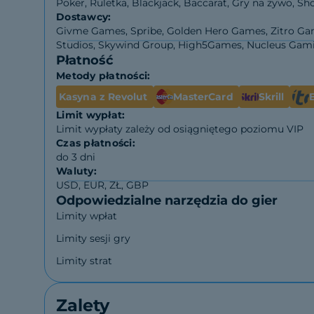
Poker, Ruletka, Blackjack, Baccarat, Gry na żywo, S
Dostawcy:
Givme Games, Spribe, Golden Hero Games, Zitro Game
Studios, Skywind Group, High5Games, Nucleus Gamin
Płatność
Metody płatności:
Kasyna z Revolut
MasterCard
Skrill
Limit wypłat:
Limit wypłaty zależy od osiągniętego poziomu VIP
Czas płatności:
do 3 dni
Waluty:
USD, EUR, ZŁ, GBP
Odpowiedzialne narzędzia do gier
Limity wpłat
Limity sesji gry
Limity strat
Zalety