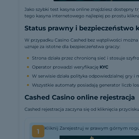
Jako szybki test kasyna online znajdziesz dostępny 
tego kasyna internetowego najlepiej po prostu klikną
Status prawny i bezpieczeństwo 
W przypadku Casino Cashed bez wątpliwości można 
uznaje za istotne dla bezpieczeństwa graczy:
Strona działa przez chronioną sieć i stosuje szyf
Operator prowadzi weryfikację
KYC
W serwisie działa polityka odpowiedzialnej gry
Wszystkie automaty posiadają generator liczb l
Cashed Casino online rejestracja
Cashed rejestracja zaczyna się od kliknięcia przycisk
Kliknij Zarejestruj w prawym górnym rog