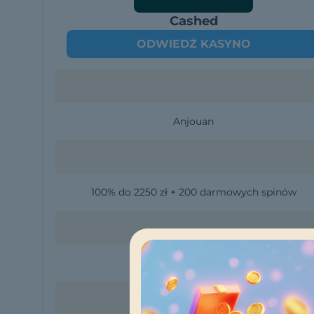
Cashed
ODWIEDŹ KASYNO
Anjouan
100% do 2250 zł + 200 darmowych spinów
45 zł