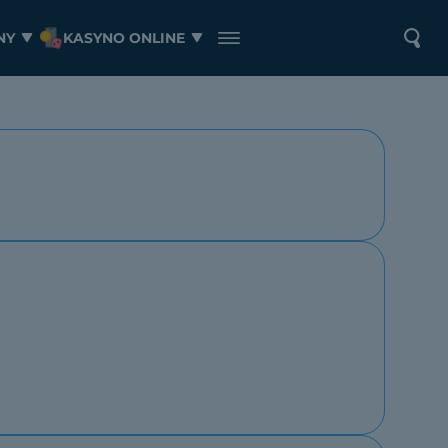
NY
KASYNO ONLINE