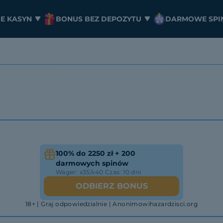
E KASYN
BONUS BEZ DEPOZYTU
DARMOWE SPI
100% do 2250 zł + 200
darmowych spinów
Wager:
x35/x40
Czas:
10 dni
ODBIERZ BONUS
18+ | Graj odpowiedzialnie | Anonimowihazardzisci.org