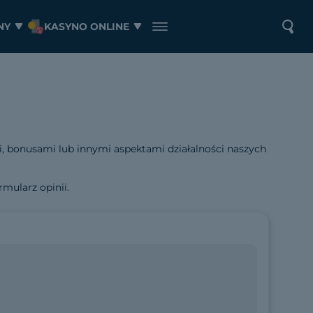
NY
KASYNO ONLINE
mi, bonusami lub innymi aspektami działalności naszych
rmularz opinii.