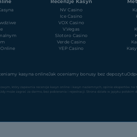
line
Recenzje Kasyn
Met
Kasyna
NV Casino
K
Ice Casino
awdziwe
VOX Casino
ze
V.Vegas
K
imalnym
Slotoro Casino
em
Verde Casino
Ka
Online
YEP Casino
Kasy
ceniamy kasyna online
Jak oceniamy bonusy bez depozytu
Odpo
owym, który zapewnia recenzje kasyn online i kasyn naziemnych, opinie ekspertów na
dy może zagrać za darmo, bez pobierania i rejestracji. Strona działa w języku polskim d