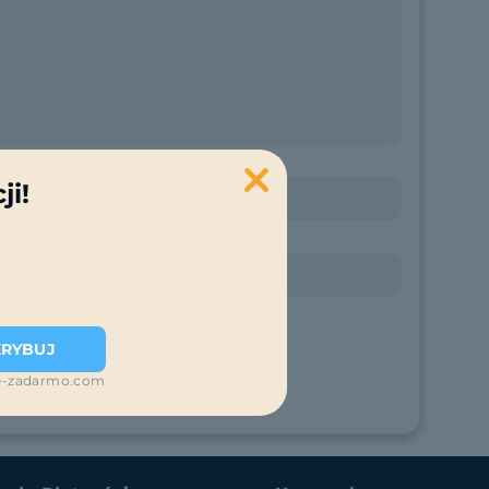
ji!
KRYBUJ
owe-zadarmo.com