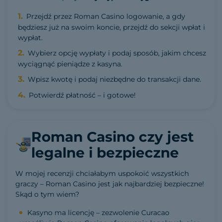
Przejdź przez Roman Casino logowanie, a gdy
będziesz już na swoim koncie, przejdź do sekcji wpłat i
wypłat.
Wybierz opcję wypłaty i podaj sposób, jakim chcesz
wyciągnąć pieniądze z kasyna.
Wpisz kwotę i podaj niezbędne do transakcji dane.
Potwierdź płatność – i gotowe!
Roman Casino czy jest
legalne i bezpieczne
W mojej recenzji chciałabym uspokoić wszystkich
graczy – Roman Casino jest jak najbardziej bezpieczne!
Skąd o tym wiem?
Kasyno ma licencję – zezwolenie Curacao