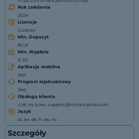
https://37romancasino30.com/pl
Rok założenia
2024
Licencje
Curacao
Min. Depozyt
80 zł
Min. Wypłata
€ 50
Aplikacja mobilna
Jest
Program lojalnościowy
Jest
Obsługa klienta
czat na żywo,
support@romancasino.com
Język
pl, en, de, fr, es, no
Szczegóły