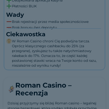
Dedykowana aplikacja kasyna
Płatności BLIK
Wady
Brak rejestracji przez media społecznościowe
Brak bonusu bez depozytu
Ciekawostka
W Roman Casino chroni Cię podwójna tarcza.
Oprócz klasycznego cashbacku do 25% (za
przegrane), zyskujesz tu także natychmiastowy
rakeback do 17%. Oznacza to, że część każdej
postawionej stawki wraca na Twoje konto od razu,
niezależnie od wyniku rundy!
Roman Casino –
Recenzja
Dzisiaj przyjrzymy się bliżej Roman casino – legalnej
stronie hazardowej, która szybko zdobyła przychylne