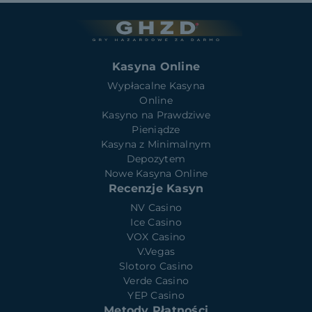
Kasyna Online
Wypłacalne Kasyna
Online
Kasyno na Prawdziwe
Pieniądze
Kasyna z Minimalnym
Depozytem
Nowe Kasyna Online
Recenzje Kasyn
NV Casino
Ice Casino
VOX Casino
V.Vegas
Slotoro Casino
Verde Casino
YEP Casino
Metody Płatności