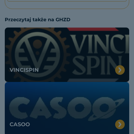
Przeczytaj także na GHZD
VINCISPIN
CASOO