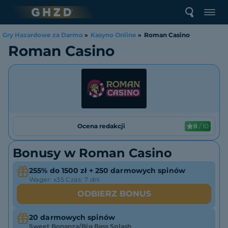
Gry Hazardowe za Darmo
»
Kasyno Online
»
Roman Casino
Roman Casino
Ocena redakcji
8
/ 10
Bonusy w Roman Casino
255% do 1500 zł + 250 darmowych spinów
Wager:
x35
Czas:
7 dni
ODBIERZ BONUS
20 darmowych spinów
Sweet Bonanza/Big Bass Splash