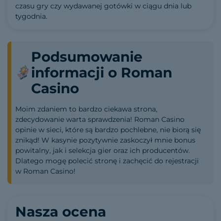
czasu gry czy wydawanej gotówki w ciągu dnia lub
tygodnia.
Podsumowanie
informacji o Roman
Casino
Moim zdaniem to bardzo ciekawa strona,
zdecydowanie warta sprawdzenia! Roman Casino
opinie w sieci, które są bardzo pochlebne, nie biorą się
znikąd! W kasynie pozytywnie zaskoczył mnie bonus
powitalny, jak i selekcja gier oraz ich producentów.
Dlatego mogę polecić stronę i zachęcić do rejestracji
w Roman Casino!
Nasza ocena