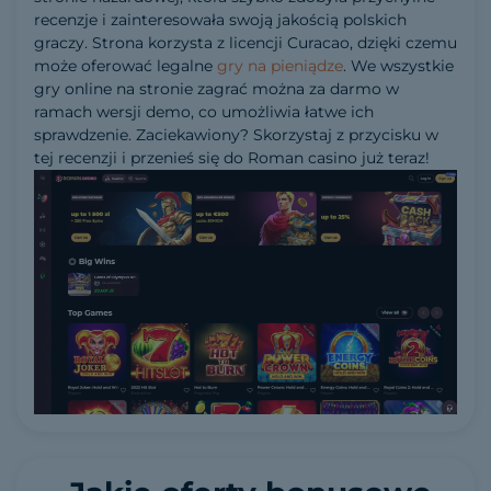
recenzje i zainteresowała swoją jakością polskich
graczy. Strona korzysta z licencji Curacao, dzięki czemu
może oferować legalne
gry na pieniądze
. We wszystkie
gry online na stronie zagrać można za darmo w
ramach wersji demo, co umożliwia łatwe ich
sprawdzenie. Zaciekawiony? Skorzystaj z przycisku w
tej recenzji i przenieś się do Roman casino już teraz!