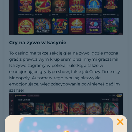
Gry na żywo w kasynie
To casino ma także sekcję gier na żywo, gdzie można
grać z prawdziwym krupierem oraz innymi graczami!
Na żywo zagramy w pokera, ruletkę, a także w
emocjonujące gry typu show, takie jak Crazy Time czy
Monopoly. Automaty tego typu są niezwykle
emocjonujące, więc zdecydowanie powinieneś dać im
szansę!