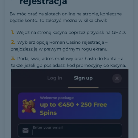
rejestracja
By móc grać na slotach online na stronie, konieczne
będzie konto. To założyć można w kilka chwil:
Wejdź na stronę kasyna poprzez przycisk na GHZD.
Wybierz opcję Roman Casino rejestracja –
znajdziesz ją w prawym górnym rogu ekranu.
Podaj swój adres mailowy oraz hasło do konta – a
także, jeżeli go posiadasz, kod promocyjny do kasyna.