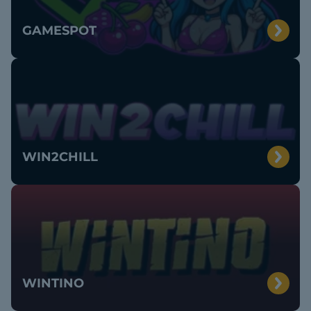
GAMESPOT
WIN2CHILL
WINTINO