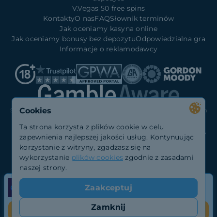
V.Vegas 50 free spins
Kontakty
O nas
FAQ
Słownik terminów
Jak oceniamy kasyna online
Jak oceniamy bonusy bez depozytu
Odpowiedzialna gra
Informacje o reklamodawcy
Cookies
Strona GHZD (Gry Hazardowe za Darmo) jest niezależnym portalem
internetowym, który zapewnia recenzje kasyn online i kasyn
naziemnych, opinie ekspertów na temat automatów do gier oraz
Ta strona korzysta z plików cookie w celu
innych gier kasynowych. Serwis posiada wiele gier hazardowych, w
zapewnienia najlepszej jakości usług. Kontynuując
które każdy może zagrać za darmo, bez pobierania i rejestracji.
korzystanie z witryny, zgadzasz się na
Strona działa w języku polskim dla polskojęzycznych gości, którzy
wykorzystanie
plików cookies
zgodnie z zasadami
znajdują się w krajach, w których jest dozwolony hazard online.
Poczta:
info@gry-hazardowe-za-darmo.com
naszej strony.
400% DO 12500 ZŁ + 150 DARMOWYCH
Zaakceptuj
SPINÓW + 1 BONUSOWA GRA
Cookies Policy
|
Polityka Prywatności
RESPONSIBLE GAMING FOUNDATION
Zamknij
ODBIERZ