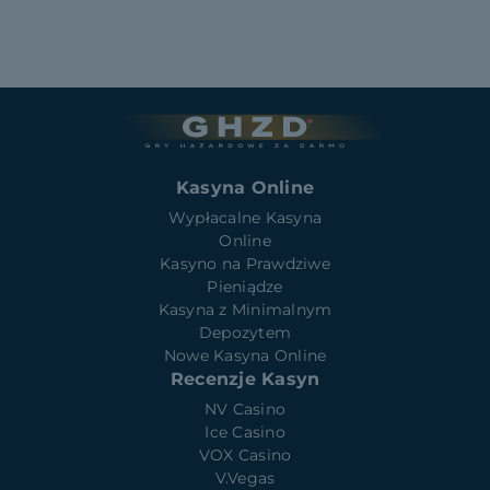
Kasyna Online
Wypłacalne Kasyna
Online
Kasyno na Prawdziwe
Pieniądze
Kasyna z Minimalnym
Depozytem
Nowe Kasyna Online
Recenzje Kasyn
NV Casino
Ice Casino
VOX Casino
V.Vegas