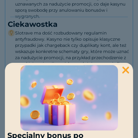
uznawanych za nadużycie promocji, co daje kasynu
sporą swobodę przy anulowaniu bonusów i
wygranych.
Ciekawostka
Slotrave ma dość rozbudowany regulamin
antyfraudowy. Kasyno nie tylko opisuje klasyczne
przypadki jak chargeback czy duplikaty kont, ale też
wskazuje konkretne schematy gry, które może uznać
za nadużycie promocji, na przykład przechodzenie z
wysokiej wariancji na niską po dużej wygranej albo
grę z bardzo niskim ryzykiem w ruletce.
Ocena
Chcę pozostać anonimowy
Specjalny bonus po