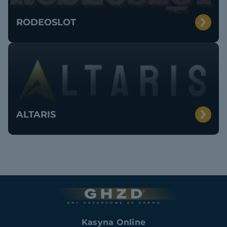
RODEOSLOT
ALTARIS
Kasyna Online