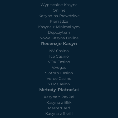
Wypłacalne Kasyna
Online
Kasyno na Prawdziwe
Pieniądze
Kasyna z Minimalnym
Depozytem
Nowe Kasyna Online
Recenzje Kasyn
NV Casino
Ice Casino
VOX Casino
V.Vegas
Slotoro Casino
Verde Casino
YEP Casino
Metody Płatności
Kasyna z PayPal
Kasyna z Blik
MasterCard
Kasyna z Skrill