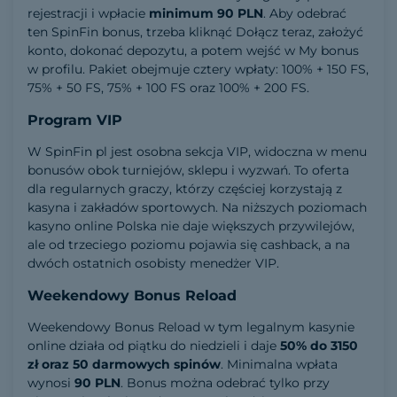
rejestracji i wpłacie
minimum 90 PLN
. Aby odebrać
ten SpinFin bonus, trzeba kliknąć Dołącz teraz, założyć
konto, dokonać depozytu, a potem wejść w My bonus
w profilu. Pakiet obejmuje cztery wpłaty: 100% + 150 FS,
75% + 50 FS, 75% + 100 FS oraz 100% + 200 FS.
Program VIP
W SpinFin pl jest osobna sekcja VIP, widoczna w menu
bonusów obok turniejów, sklepu i wyzwań. To oferta
dla regularnych graczy, którzy częściej korzystają z
kasyna i zakładów sportowych. Na niższych poziomach
kasyno online Polska nie daje większych przywilejów,
ale od trzeciego poziomu pojawia się cashback, a na
dwóch ostatnich osobisty menedżer VIP.
Weekendowy Bonus Reload
Weekendowy Bonus Reload w tym legalnym kasynie
online działa od piątku do niedzieli i daje
50% do 3150
zł oraz 50 darmowych spinów
. Minimalna wpłata
wynosi
90 PLN
. Bonus można odebrać tylko przy