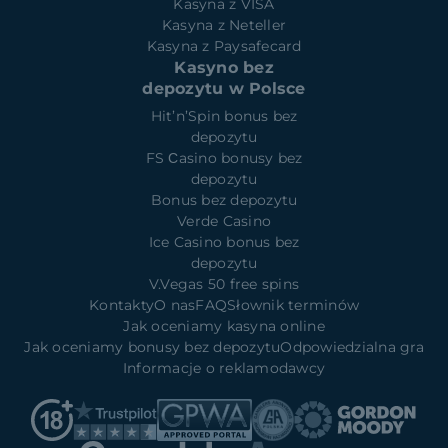
Kasyna z VISA
Kasyna z Neteller
Kasyna z Paysafecard
Kasyno bez
depozytu w Polsce
Hit’n’Spin bonus bez
depozytu
FS Сasino bonusy bez
depozytu
Bonus bez depozytu
Verde Casino
Ice Casino bonus bez
depozytu
V.Vegas 50 free spins
Kontakty
O nas
FAQ
Słownik terminów
Jak oceniamy kasyna online
Jak oceniamy bonusy bez depozytu
Odpowiedzialna gra
Informacje o reklamodawcy