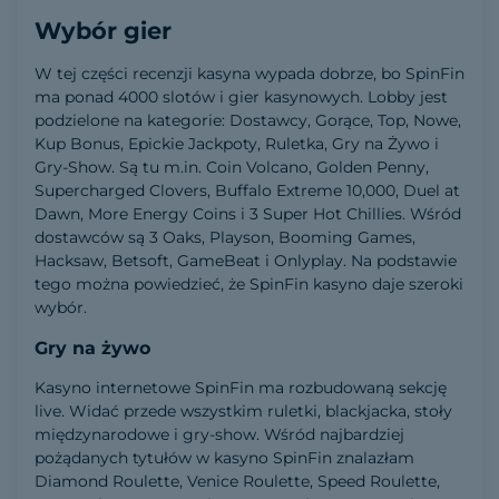
Wybór gier
W tej części recenzji kasyna wypada dobrze, bo SpinFin
ma ponad 4000 slotów i gier kasynowych. Lobby jest
podzielone na kategorie: Dostawcy, Gorące, Top, Nowe,
Kup Bonus, Epickie Jackpoty, Ruletka, Gry na Żywo i
Gry-Show. Są tu m.in. Coin Volcano, Golden Penny,
Supercharged Clovers, Buffalo Extreme 10,000, Duel at
Dawn, More Energy Coins i 3 Super Hot Chillies. Wśród
dostawców są 3 Oaks, Playson, Booming Games,
Hacksaw, Betsoft, GameBeat i Onlyplay. Na podstawie
tego można powiedzieć, że SpinFin kasyno daje szeroki
wybór.
Gry na żywo
Kasyno internetowe SpinFin ma rozbudowaną sekcję
live. Widać przede wszystkim ruletki, blackjacka, stoły
międzynarodowe i gry-show. Wśród najbardziej
pożądanych tytułów w kasyno SpinFin znalazłam
Diamond Roulette, Venice Roulette, Speed Roulette,