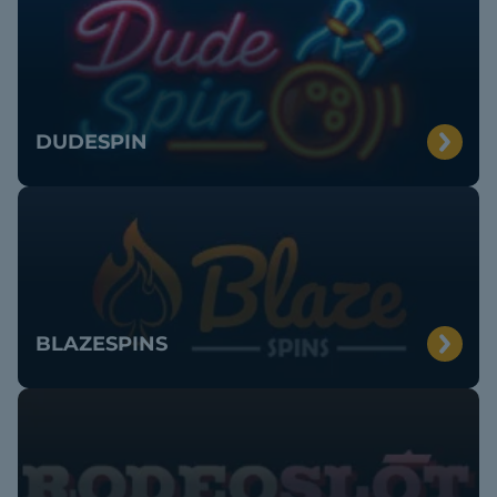
DUDESPIN
BLAZESPINS