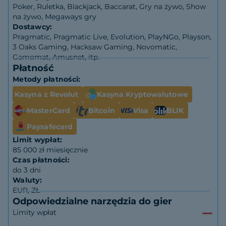
Poker, Ruletka, Blackjack, Baccarat, Gry na żywo, Show
na żywo, Megaways gry
Dostawcy:
Pragmatic, Pragmatic Live, Evolution, PlayNGo, Playson,
3 Oaks Gaming, Hacksaw Gaming, Novomatic,
Gamomat, Amusnet, itp.
Płatność
Metody płatności:
Kasyna z Revolut
Kasyna Kryptowalutowe
MasterCard
Bitcoin
Visa
BLIK
Paysafecard
Limit wypłat:
85 000 zł miesięcznie
Czas płatności:
do 3 dni
Waluty:
EUR, ZŁ
Odpowiedzialne narzędzia do gier
Limity wpłat