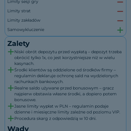
Limity sesji gry
Limity strat
Limity zakładów
Samowykluczenie
Zalety
Niski obrót depozytu przed wypłatą – depozyt trzeba
obrócić tylko 1x, co jest korzystniejsze niż w wielu
kasynach.
Środki klientów są oddzielone od środków firmy –
regulamin deklaruje ochronę sald na wydzielonych
rachunkach bankowych.
Realne saldo używane przed bonusowym – gracz
najpierw obstawia własne środki, a dopiero potem
bonusowe.
Jasne limity wypłat w PLN – regulamin podaje
dzienne i miesięczne limity zależne od poziomu VIP.
Procedura skarg z odpowiedzią w 10 dni.
Wady