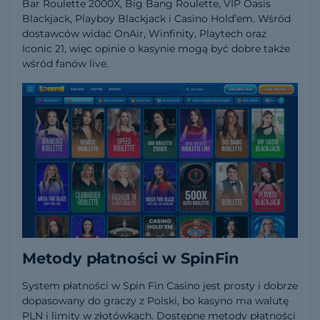
Bar Roulette 2000X, Big Bang Roulette, VIP Oasis
Blackjack, Playboy Blackjack i Casino Hold’em. Wśród
dostawców widać OnAir, Winfinity, Playtech oraz
Iconic 21, więc opinie o kasynie mogą być dobre także
wśród fanów live.
Metody płatności w SpinFin
System płatności w Spin Fin Casino jest prosty i dobrze
dopasowany do graczy z Polski, bo kasyno ma walutę
PLN i limity w złotówkach. Dostępne metody płatności