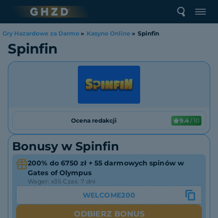
Gry Hazardowe za Darmo
»
Kasyno Online
»
Spinfin
Spinfin
Ocena redakcji
9.4
/ 10
Bonusy w Spinfin
200% do 6750 zł + 55 darmowych spinów w
Gates of Olympus
Wager:
x35
Czas:
7 dni
WELCOME200
ODBIERZ BONUS