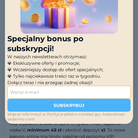
TRC20
wypłata
21 195
z szybszych
zł
opcji krypto
USDT
Wpłata i
45 zł –
Zależnie od
ERC20
wypłata
21 195
obciążenia
Specjalny bonus po
zł
sieci
subskrypcji!
USDC
Wpłata i
45 zł –
Zależnie od
W naszych newsletterach otrzymasz:
ERC20
wypłata
21 195
obciążenia
💎 Ekskluzywne oferty i promocje;
zł
sieci
💎 Wcześniejszy dostęp do ofert specjalnych;
💎 Tylko najciekawsze treści raz w tygodniu.
Dołącz teraz i nie przegap żadnej okazji!
W opiniach graczy o płatnościach najmocniej widać, że
doceniają jasne limity wypłat, które kasyno pokazuje
od razu przy metodach płatności.
SUBSKRYBUJ
Wypłaty w SpinFin
Więcej informacji w Polityce plików cookies gry-hazardowe-
zadarmo.com
Aby wypłacić środki w SpinFin, gracz musi najpierw
wpłacić
minimum 45 zł
i obrócić depozyt
x1
. To nowe
kasyno online ma limity zależne od poziomu VIP: