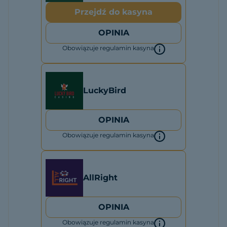
Przejdź do kasyna
OPINIA
Obowiązuje regulamin kasyna
LuckyBird
OPINIA
Obowiązuje regulamin kasyna
AllRight
OPINIA
Obowiązuje regulamin kasyna