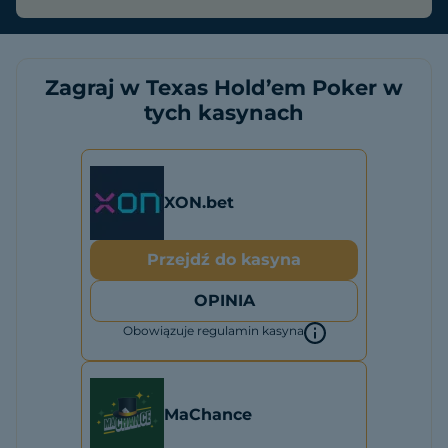
Zagraj w Texas Hold’em Poker w
tych kasynach
XON.bet
Przejdź do kasyna
OPINIA
Obowiązuje regulamin kasyna
MaChance