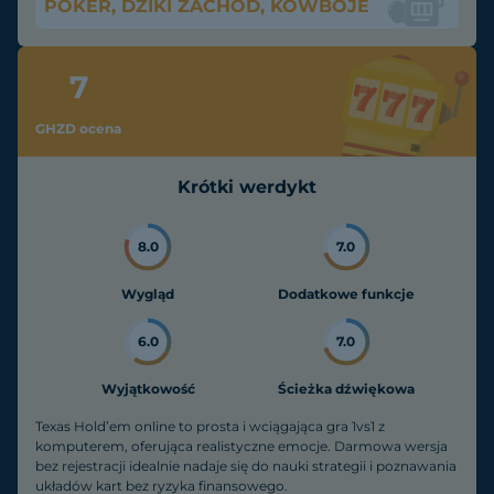
POKER, DZIKI ZACHÓD, KOWBOJE
7
GHZD ocena
Krótki werdykt
8.0
7.0
Wygląd
Dodatkowe funkcje
6.0
7.0
Wyjątkowość
Ścieżka dźwiękowa
Texas Hold’em online to prosta i wciągająca gra 1vs1 z
komputerem, oferująca realistyczne emocje. Darmowa wersja
bez rejestracji idealnie nadaje się do nauki strategii i poznawania
układów kart bez ryzyka finansowego.