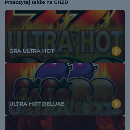
Przeczytaj także na GHZD
GRA ULTRA HOT
ULTRA HOT DELUXE