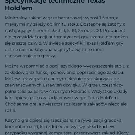
Specyfikacje techniczne Texas
Hold’em
Minimalny zakład w grze hazardowej wynosi 1 żeton, a
maksymalny zależy od limitu stołu. Dostępne są żetony o
następujących nominałach: 1, 5, 10, 25 oraz 100. Producent
nie przewidział opcji automatycznej gry, czemu nie można
się zresztą dziwić. W świetle specyfiki Texas Hold’em gry
online nie miałaby ona racji bytu. Są za to inne
usprawnienia dla graczy.
Można wspomnieć o opcji szybkiego wyczyszczenia stołu z
zakładów oraz funkcji ponowienia poprzedniego zakładu.
Możesz też zagrać na pełnym ekranie oraz skorzystać z
zaawansowanych ustawień dźwięku. W grze uczestniczy
pełna talia 52 kart, w 4 różnych kolorach. Wszystkie układy
kart opierają się o zasady prawdziwego Texas Hold’em.
Choć sama gra, a zwłaszcza rozliczenie zakładów nieco się
różni.
Kasyno gra opiera się rzecz jasna na rywalizacji gracz vs
komputer na to, kto zdobędzie wyższy układ kart. W
przypadku wygranej komputera, przegrywasz zakład. Kiedy