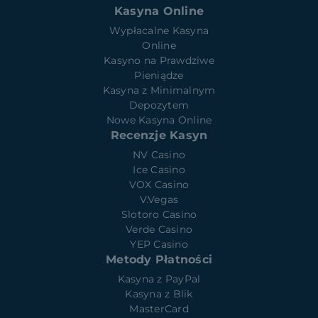
Kasyna Online
Wypłacalne Kasyna
Online
Kasyno na Prawdziwe
Pieniądze
Kasyna z Minimalnym
Depozytem
Nowe Kasyna Online
Recenzje Kasyn
NV Casino
Ice Casino
VOX Casino
V.Vegas
Slotoro Casino
Verde Casino
YEP Casino
Metody Płatności
Kasyna z PayPal
Kasyna z Blik
MasterCard