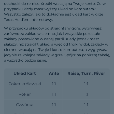
dochodzi do remisu, środki wracają na Twoje konto. Co w
przypadku kiedy masz wyższy układ od komputera?
Wszystko zależy, jaki to dokładnie jest układ kart w grze
Texas Hold’em internetowy.
W przypadku układów od straighta w górę, wygrywasz
zarówno za zakład w ciemno, jak i wszystkie pozostałe
zakłady postawione w danej partii. Kiedy jednak masz
słabszy, niż straight układ, a więc od trójki w dół, zakłady w
ciemno wracają na Twoje i konto komputera, a wygrywasz
jedynie za kolejne zakłady w grze. Spójrz na poniższą tabelę,
a wszystko będzie jasne.
Układ kart
Ante
Raise, Turn, River
Poker królewski
1:1
1:1
Poker
1:1
1:1
Czwórka
1:1
1:1