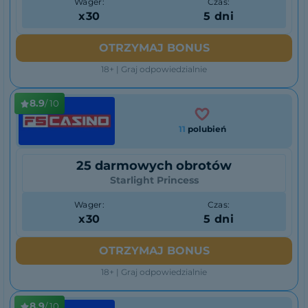
Wager:
Czas:
x30
5 dni
OTRZYMAJ BONUS
18+ | Graj odpowiedzialnie
8.9
/ 10
11
polubień
25 darmowych obrotów
Starlight Princess
Wager:
Czas:
x30
5 dni
OTRZYMAJ BONUS
18+ | Graj odpowiedzialnie
8.9
/ 10