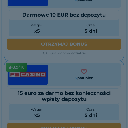
Darmowe 10 EUR bez depozytu
Wager:
Czas:
x5
5 dni
OTRZYMAJ BONUS
18+ | Graj odpowiedzialnie
8.9
/ 10
5
polubień
15 euro za darmo bez konieczności
wpłaty depozytu
Wager:
Czas:
x5
5 dni