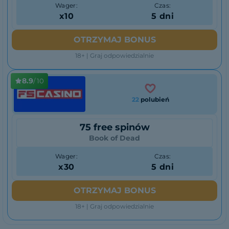
Wager:
Czas:
x10
5 dni
OTRZYMAJ BONUS
18+ | Graj odpowiedzialnie
8.9
/ 10
22
polubień
75 free spinów
Book of Dead
Wager:
Czas:
x30
5 dni
OTRZYMAJ BONUS
18+ | Graj odpowiedzialnie