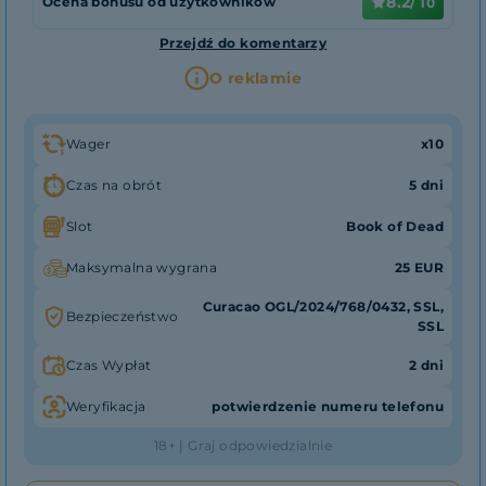
8.2
Ocena bonusu od użytkowników
/ 10
Przejdź do komentarzy
O reklamie
Wager
x10
Czas na obrót
5 dni
Slot
Book of Dead
Maksymalna wygrana
25 EUR
Curacao OGL/2024/768/0432, SSL,
Bezpieczeństwo
SSL
Czas Wypłat
2 dni
Weryfikacja
potwierdzenie numeru telefonu
18+ | Graj odpowiedzialnie