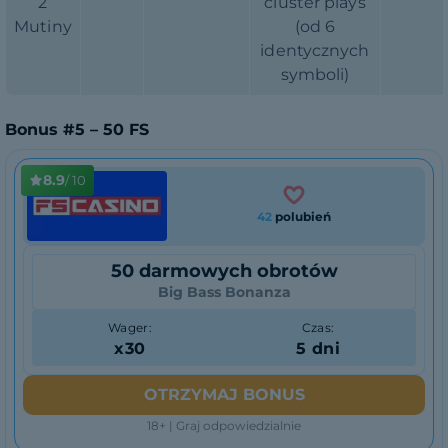
2
cluster plays
Mutiny
(od 6
identycznych
symboli)
Bonus #5 – 50 FS
8.9
/ 10
42
polubień
50 darmowych obrotów
Big Bass Bonanza
Wager:
Czas:
x30
5 dni
OTRZYMAJ BONUS
18+ | Graj odpowiedzialnie