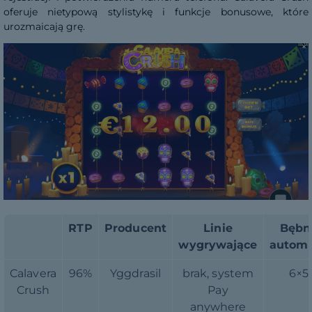
oferuje nietypową stylistykę i funkcje bonusowe, które
urozmaicają grę.
RTP
Producent
Linie
Bębn
wygrywające
autom
Calavera
96%
Yggdrasil
brak, system
6×5
Crush
Pay
anywhere