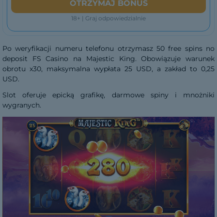
OTRZYMAJ BONUS
18+ | Graj odpowiedzialnie
Po weryfikacji numeru telefonu otrzymasz 50 free spins no
deposit FS Casino na Majestic King. Obowiązuje warunek
obrotu x30, maksymalna wypłata 25 USD, a zakład to 0,25
USD.
Slot oferuje epicką grafikę, darmowe spiny i mnożniki
wygranych.