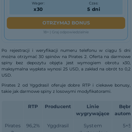
Wager:
Czas:
x30
5 dni
OTRZYMAJ BONUS
18+ | Graj odpowiedzialnie
Po rejestracji i weryfikacji numeru telefonu w ciągu 5 dni
można otrzymać 30 spinów na Pirates 2. Oferta na darmowe
spiny bez depozytu objęta jest wymogiem obrotu x30,
maksymalna wypłata wynosi 25 USD, a zakład na obrót to 0,2
USD.
Pirates 2 od Yggdrasil oferuje dobre RTP i ciekawe bonusy,
takie jak darmowe spiny z losowymi modyfikatorami.
RTP
Producent
Linie
Bębn
wygrywające
autom
Pirates
96,2%
Yggdrasil
System
5×5